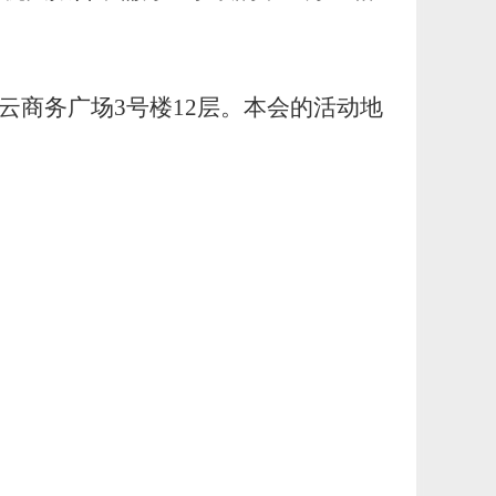
云商务广场
3
号楼
12
层。本会的活动地