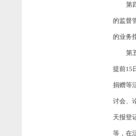
第
的监督
的业务
第
提前
15
捐赠等
讨会、
天报登
等，在