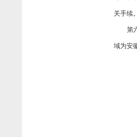
关手续
第
域为安