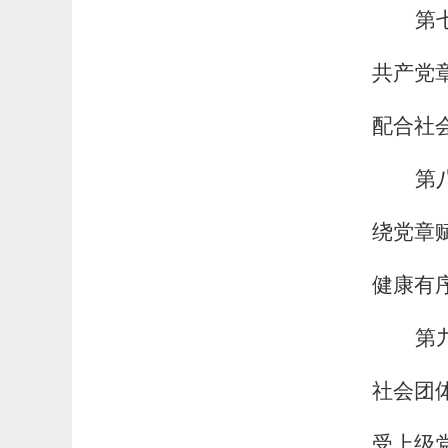
第
共产党
配合社
第
绕党章
健康有
第
社会团
受上级