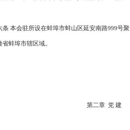
。
六条 本会驻所设在蚌埠市蚌山区延安南路
999
号聚
徽省蚌埠市辖区域。
第二章
党 建