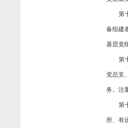
第
备组建
基层党
第
党总支
务。注
第
所、有